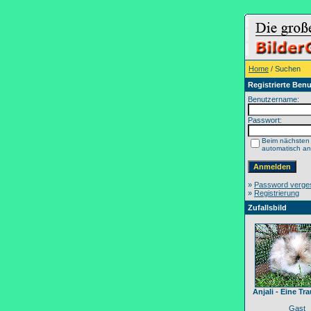
Home
/ Suchen
Registrierte Benu
Benutzername:
Passwort:
Beim nächsten
automatisch a
»
Password verge
»
Registrierung
Zufallsbild
Anjali - Eine T
Gast