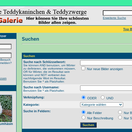
Erweiterte Suche
Top B
tzer
Suchen
Suchen
 Besuch
Suche nach Schlüsselwort:
nmelden?
Sie können AND benutzen, um Wörter
zu definieren, die vorkommen müssen,
Nur neue Bilder anzeigen
OR für Wörter, die im Resultat sein
können und NOT verbietet das
ssen
nachfolgende Wort im Resultat.
Benutzen Sie * als Platzhalter.
Suche nach Username:
Benutzen Sie * als Platzhalter.
Verknüpfung:
ODER
UND
Kategorie:
Suche in Feldern:
Alle Felder
Nur B
Nur Beschreibung
Nur S
raumhäsin