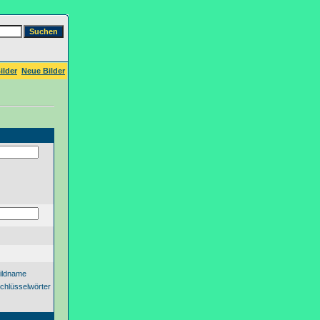
ilder
Neue Bilder
ildname
chlüsselwörter