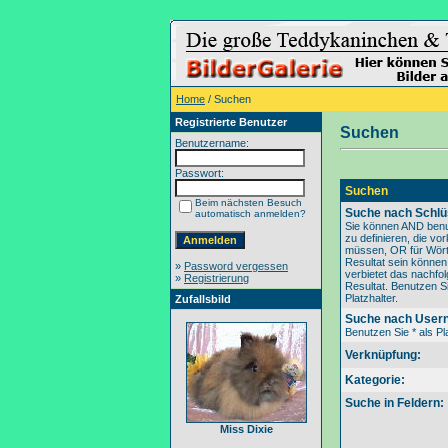
Home
/ Suchen
Registrierte Benutzer
Suchen
Benutzername:
Passwort:
Suchen
Beim nächsten Besuch
Suche nach Schlü
automatisch anmelden?
Sie können AND benu
zu definieren, die v
müssen, OR für Wörte
Resultat sein könne
»
Password vergessen
verbietet das nachfo
»
Registrierung
Resultat. Benutzen Si
Platzhalter.
Zufallsbild
Suche nach User
Benutzen Sie * als Pla
Verknüpfung:
Kategorie:
Suche in Feldern:
Miss Dixie