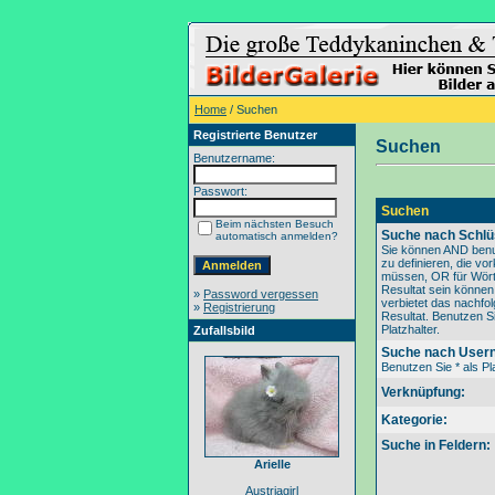
Home
/ Suchen
Registrierte Benutzer
Suchen
Benutzername:
Passwort:
Suchen
Beim nächsten Besuch
Suche nach Schlü
automatisch anmelden?
Sie können AND benu
zu definieren, die v
müssen, OR für Wörte
Resultat sein könne
»
Password vergessen
verbietet das nachfo
»
Registrierung
Resultat. Benutzen Si
Platzhalter.
Zufallsbild
Suche nach User
Benutzen Sie * als Pla
Verknüpfung:
Kategorie:
Suche in Feldern:
Arielle
Austriagirl