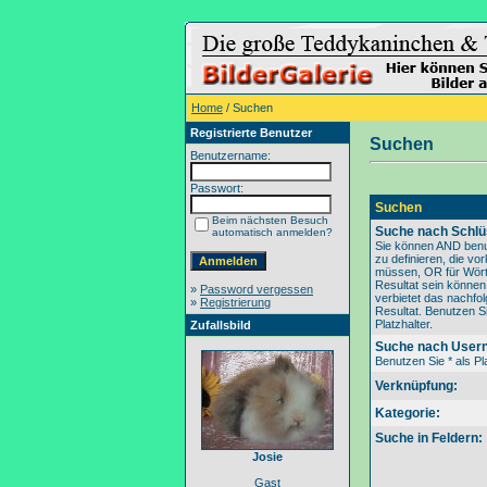
Home
/ Suchen
Registrierte Benutzer
Suchen
Benutzername:
Passwort:
Suchen
Beim nächsten Besuch
Suche nach Schlü
automatisch anmelden?
Sie können AND benu
zu definieren, die v
müssen, OR für Wörte
Resultat sein könne
»
Password vergessen
verbietet das nachfo
»
Registrierung
Resultat. Benutzen Si
Platzhalter.
Zufallsbild
Suche nach User
Benutzen Sie * als Pla
Verknüpfung:
Kategorie:
Suche in Feldern:
Josie
Gast