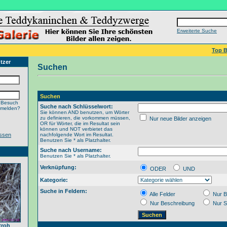
Erweiterte Suche
Top B
tzer
Suchen
Suchen
 Besuch
Suche nach Schlüsselwort:
nmelden?
Sie können AND benutzen, um Wörter
zu definieren, die vorkommen müssen,
Nur neue Bilder anzeigen
OR für Wörter, die im Resultat sein
können und NOT verbietet das
ssen
nachfolgende Wort im Resultat.
Benutzen Sie * als Platzhalter.
Suche nach Username:
Benutzen Sie * als Platzhalter.
Verknüpfung:
ODER
UND
Kategorie:
Suche in Feldern:
Alle Felder
Nur B
Nur Beschreibung
Nur S
troh