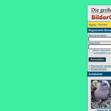
Home
/ Suchen
Registrierte Benu
Benutzername:
Passwort:
Beim nächsten
automatisch a
»
Password verge
»
Registrierung
Zufallsbild
Jeany im S