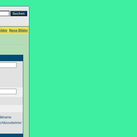
ilder
Neue Bilder
ildname
chlüsselwörter