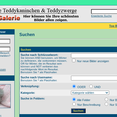
Erweiterte Suche
Top B
tzer
Suchen
Suchen
 Besuch
Suche nach Schlüsselwort:
nmelden?
Sie können AND benutzen, um Wörter
zu definieren, die vorkommen müssen,
Nur neue Bilder anzeigen
OR für Wörter, die im Resultat sein
können und NOT verbietet das
ssen
nachfolgende Wort im Resultat.
Benutzen Sie * als Platzhalter.
Suche nach Username:
Benutzen Sie * als Platzhalter.
Verknüpfung:
ODER
UND
Kategorie:
Suche in Feldern:
Alle Felder
Nur B
Nur Beschreibung
Nur S
l