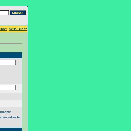
ilder
Neue Bilder
ildname
chlüsselwörter