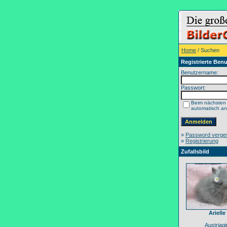
Home
/ Suchen
Registrierte Benu
Benutzername:
Passwort:
Beim nächsten
automatisch a
»
Password verge
»
Registrierung
Zufallsbild
Arielle
Austriagir