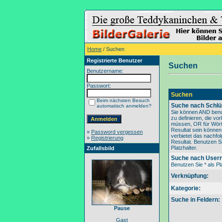
Home
/ Suchen
Registrierte Benutzer
Suchen
Benutzername:
Passwort:
Suchen
Beim nächsten Besuch
Suche nach Schlü
automatisch anmelden?
Sie können AND benu
zu definieren, die v
müssen, OR für Wörte
Resultat sein könne
»
Password vergessen
verbietet das nachfo
»
Registrierung
Resultat. Benutzen Si
Platzhalter.
Zufallsbild
Suche nach User
Benutzen Sie * als Pla
Verknüpfung:
Kategorie:
Suche in Feldern:
Pause
Gast