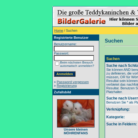
Home
/ Suchen
Registrierte Benutzer
Suchen
Benutzername:
Passwort:
Suchen
Beim nächsten Besuch
Suche nach Schlü
automatisch anmelden?
Sie können AND benu
zu definieren, die v
müssen, OR für Wörte
Resultat sein könne
»
Password vergessen
verbietet das nachfo
»
Registrierung
Resultat. Benutzen Si
Platzhalter.
Zufallsbild
Suche nach User
Benutzen Sie * als Pla
Verknüpfung:
Kategorie:
Suche in Feldern:
Unsere kleinen
MÖHRENFANS