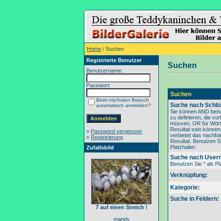
Home
/ Suchen
Registrierte Benutzer
Suchen
Benutzername:
Passwort:
Suchen
Beim nächsten Besuch
Suche nach Schlü
automatisch anmelden?
Sie können AND benu
zu definieren, die v
müssen, OR für Wörte
Resultat sein könne
»
Password vergessen
verbietet das nachfo
»
Registrierung
Resultat. Benutzen Si
Platzhalter.
Zufallsbild
Suche nach User
Benutzen Sie * als Pla
Verknüpfung:
Kategorie:
Suche in Feldern:
7 auf einen Streich !
mandy