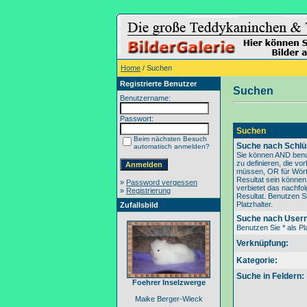
Home
/ Suchen
Registrierte Benutzer
Suchen
Benutzername:
Passwort:
Suchen
Beim nächsten Besuch
Suche nach Schlü
automatisch anmelden?
Sie können AND benu
zu definieren, die v
müssen, OR für Wörte
Resultat sein könne
»
Password vergessen
verbietet das nachfo
»
Registrierung
Resultat. Benutzen Si
Platzhalter.
Zufallsbild
Suche nach User
Benutzen Sie * als Pla
Verknüpfung:
Kategorie:
Suche in Feldern:
Foehrer Inselzwerge
Maike Berger-Wieck