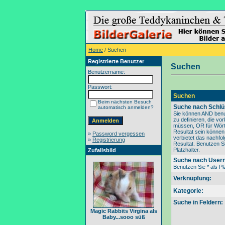
Home
/ Suchen
Registrierte Benutzer
Suchen
Benutzername:
Passwort:
Suchen
Beim nächsten Besuch
Suche nach Schlü
automatisch anmelden?
Sie können AND benu
zu definieren, die v
müssen, OR für Wörte
Resultat sein könne
»
Password vergessen
verbietet das nachfo
»
Registrierung
Resultat. Benutzen Si
Platzhalter.
Zufallsbild
Suche nach User
Benutzen Sie * als Pla
Verknüpfung:
Kategorie:
Suche in Feldern:
Magic Rabbits Virgina als
Baby...sooo süß