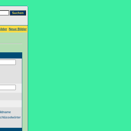
ilder
Neue Bilder
ildname
chlüsselwörter