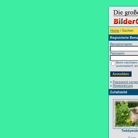
Home
/ Suchen
Registrierte Benu
Benutzername:
Passwort:
Beim nächsten
automatisch a
»
Password verge
»
Registrierung
Zufallsbild
Teddywid