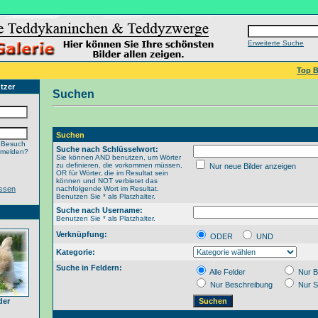
Erweiterte Suche
Top B
tzer
Suchen
Suchen
 Besuch
Suche nach Schlüsselwort:
nmelden?
Sie können AND benutzen, um Wörter
zu definieren, die vorkommen müssen,
Nur neue Bilder anzeigen
OR für Wörter, die im Resultat sein
können und NOT verbietet das
ssen
nachfolgende Wort im Resultat.
Benutzen Sie * als Platzhalter.
Suche nach Username:
Benutzen Sie * als Platzhalter.
Verknüpfung:
ODER
UND
Kategorie:
Suche in Feldern:
Alle Felder
Nur B
Nur Beschreibung
Nur S
der