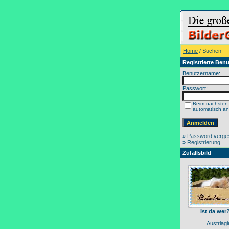
Home
/ Suchen
Registrierte Benu
Benutzername:
Passwort:
Beim nächsten
automatisch a
»
Password verge
»
Registrierung
Zufallsbild
Ist da wer
Austriagir