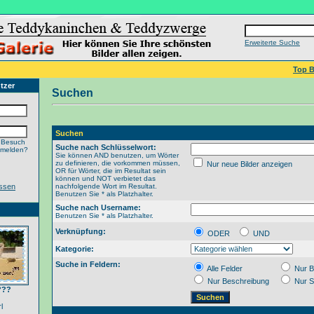
Erweiterte Suche
Top B
tzer
Suchen
Suchen
 Besuch
Suche nach Schlüsselwort:
nmelden?
Sie können AND benutzen, um Wörter
zu definieren, die vorkommen müssen,
Nur neue Bilder anzeigen
OR für Wörter, die im Resultat sein
können und NOT verbietet das
ssen
nachfolgende Wort im Resultat.
Benutzen Sie * als Platzhalter.
Suche nach Username:
Benutzen Sie * als Platzhalter.
Verknüpfung:
ODER
UND
Kategorie:
Suche in Feldern:
Alle Felder
Nur B
Nur Beschreibung
Nur S
???
l