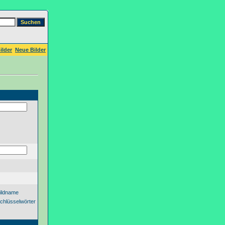
ilder
Neue Bilder
ildname
chlüsselwörter