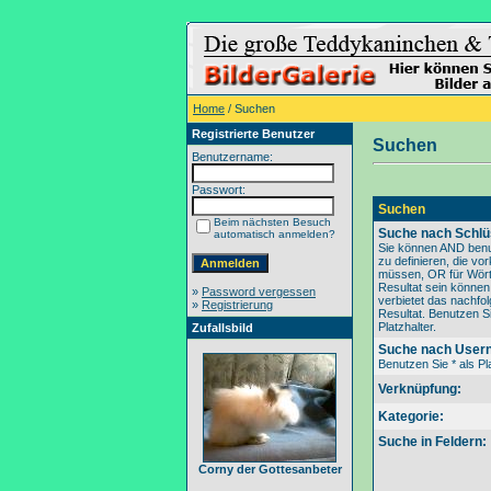
Home
/ Suchen
Registrierte Benutzer
Suchen
Benutzername:
Passwort:
Suchen
Beim nächsten Besuch
Suche nach Schlü
automatisch anmelden?
Sie können AND benu
zu definieren, die v
müssen, OR für Wörte
Resultat sein könne
»
Password vergessen
verbietet das nachfo
»
Registrierung
Resultat. Benutzen Si
Platzhalter.
Zufallsbild
Suche nach User
Benutzen Sie * als Pla
Verknüpfung:
Kategorie:
Suche in Feldern:
Corny der Gottesanbeter