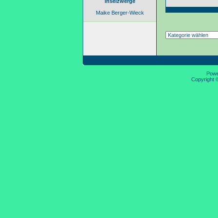
inselzwerge
Maike Berger-Wieck
Pow
Copyright