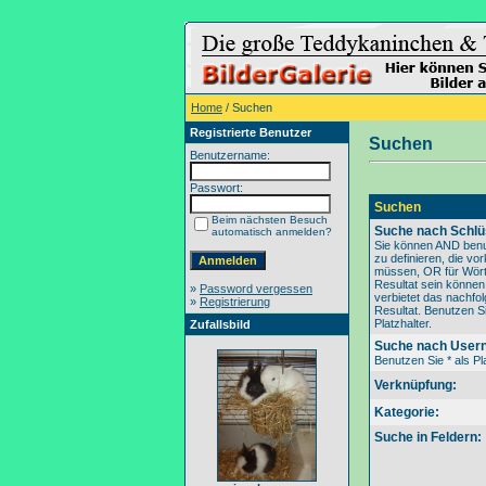
Home
/ Suchen
Registrierte Benutzer
Suchen
Benutzername:
Passwort:
Suchen
Beim nächsten Besuch
Suche nach Schlü
automatisch anmelden?
Sie können AND benu
zu definieren, die v
müssen, OR für Wörte
Resultat sein könne
»
Password vergessen
verbietet das nachfo
»
Registrierung
Resultat. Benutzen Si
Platzhalter.
Zufallsbild
Suche nach User
Benutzen Sie * als Pla
Verknüpfung:
Kategorie:
Suche in Feldern: