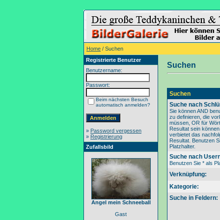
Home
/ Suchen
Registrierte Benutzer
Suchen
Benutzername:
Passwort:
Suchen
Beim nächsten Besuch
Suche nach Schlü
automatisch anmelden?
Sie können AND benu
zu definieren, die v
müssen, OR für Wörte
Resultat sein könne
»
Password vergessen
verbietet das nachfo
»
Registrierung
Resultat. Benutzen Si
Platzhalter.
Zufallsbild
Suche nach User
Benutzen Sie * als Pla
Verknüpfung:
Kategorie:
Suche in Feldern:
Angel mein Schneeball
Gast