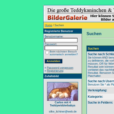
Home
/ Suchen
Registrierte Benutzer
Suchen
Benutzername:
Passwort:
Suchen
Beim nächsten Besuch
Suche nach Schlü
automatisch anmelden?
Sie können AND benu
zu definieren, die v
müssen, OR für Wörte
Resultat sein könne
»
Password vergessen
verbietet das nachfo
»
Registrierung
Resultat. Benutzen Si
Platzhalter.
Zufallsbild
Suche nach User
Benutzen Sie * als Pla
Verknüpfung:
Kategorie:
Carlos mit 4
Suche in Feldern:
Teddywidderbabys
silke_lichtner@web.de