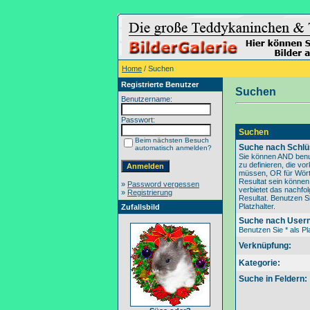
Home
/ Suchen
Registrierte Benutzer
Suchen
Benutzername:
Passwort:
Suchen
Beim nächsten Besuch
Suche nach Schlü
automatisch anmelden?
Sie können AND benu
zu definieren, die v
müssen, OR für Wörte
Resultat sein könne
»
Password vergessen
verbietet das nachfo
»
Registrierung
Resultat. Benutzen Si
Platzhalter.
Zufallsbild
Suche nach User
Benutzen Sie * als Pla
Verknüpfung:
Kategorie:
Suche in Feldern: