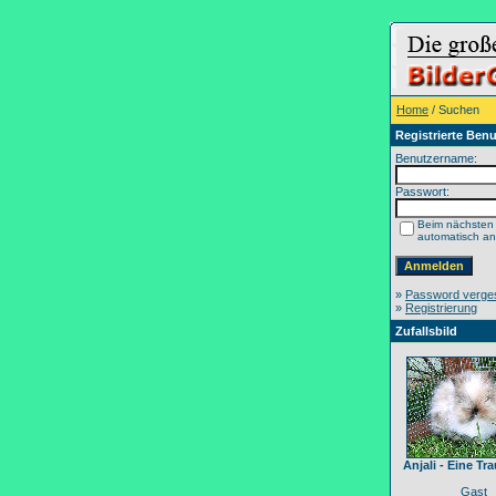
Home
/ Suchen
Registrierte Benu
Benutzername:
Passwort:
Beim nächsten
automatisch a
»
Password verge
»
Registrierung
Zufallsbild
Anjali - Eine T
Gast