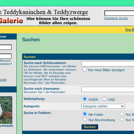
Erweiterte Suche
Top B
tzer
Suchen
Suchen
 Besuch
Suche nach Schlüsselwort:
nmelden?
Sie können AND benutzen, um Wörter
zu definieren, die vorkommen müssen,
Nur neue Bilder anzeigen
OR für Wörter, die im Resultat sein
können und NOT verbietet das
ssen
nachfolgende Wort im Resultat.
Benutzen Sie * als Platzhalter.
Suche nach Username:
Benutzen Sie * als Platzhalter.
Verknüpfung:
ODER
UND
Kategorie:
Suche in Feldern:
Alle Felder
Nur B
Nur Beschreibung
Nur S
raumhäsin