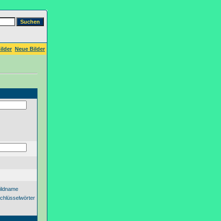
ilder
Neue Bilder
ildname
chlüsselwörter