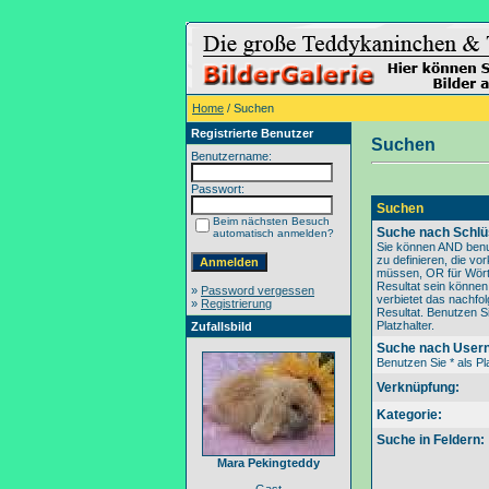
Home
/ Suchen
Registrierte Benutzer
Suchen
Benutzername:
Passwort:
Suchen
Beim nächsten Besuch
Suche nach Schlü
automatisch anmelden?
Sie können AND benu
zu definieren, die v
müssen, OR für Wörte
Resultat sein könne
»
Password vergessen
verbietet das nachfo
»
Registrierung
Resultat. Benutzen Si
Platzhalter.
Zufallsbild
Suche nach User
Benutzen Sie * als Pla
Verknüpfung:
Kategorie:
Suche in Feldern:
Mara Pekingteddy