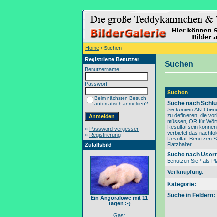
Home
/ Suchen
Registrierte Benutzer
Suchen
Benutzername:
Passwort:
Suchen
Beim nächsten Besuch
Suche nach Schlü
automatisch anmelden?
Sie können AND benu
zu definieren, die v
müssen, OR für Wörte
Resultat sein könne
»
Password vergessen
verbietet das nachfo
»
Registrierung
Resultat. Benutzen Si
Platzhalter.
Zufallsbild
Suche nach User
Benutzen Sie * als Pla
Verknüpfung:
Kategorie:
Suche in Feldern:
Ein Angoralöwe mit 11
Tagen :-)
Gast