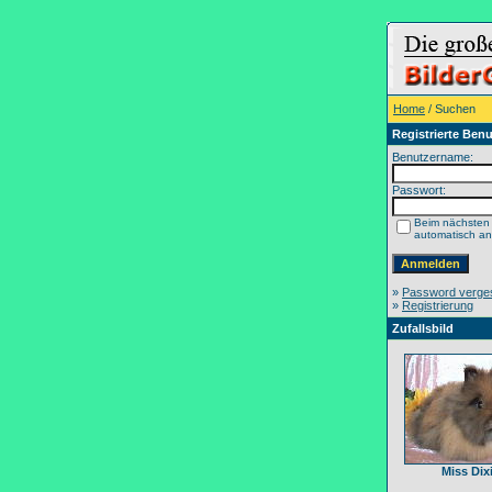
Home
/ Suchen
Registrierte Benu
Benutzername:
Passwort:
Beim nächsten
automatisch a
»
Password verge
»
Registrierung
Zufallsbild
Miss Dix