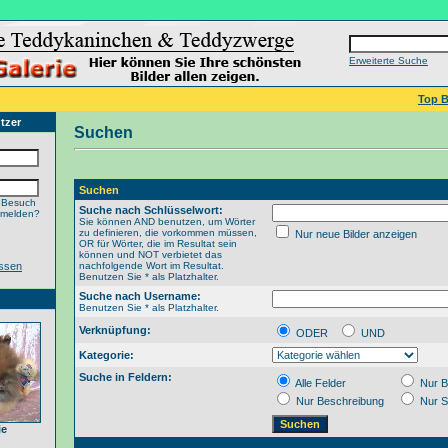
Erweiterte Suche
Top B
tzer
Suchen
Suchen
 Besuch
Suche nach Schlüsselwort:
nmelden?
Sie können AND benutzen, um Wörter
zu definieren, die vorkommen müssen,
Nur neue Bilder anzeigen
OR für Wörter, die im Resultat sein
können und NOT verbietet das
ssen
nachfolgende Wort im Resultat.
Benutzen Sie * als Platzhalter.
Suche nach Username:
Benutzen Sie * als Platzhalter.
Verknüpfung:
ODER
UND
Kategorie:
Suche in Feldern:
Alle Felder
Nur B
Nur Beschreibung
Nur S
ie