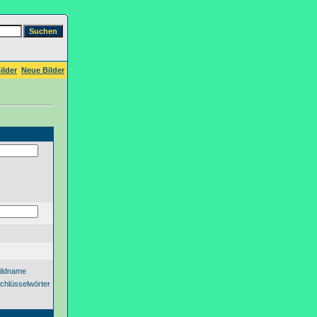
ilder
Neue Bilder
ildname
chlüsselwörter