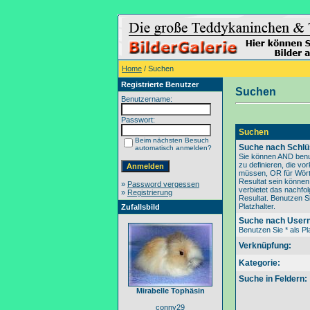
Home
/ Suchen
Registrierte Benutzer
Suchen
Benutzername:
Passwort:
Suchen
Beim nächsten Besuch
Suche nach Schlü
automatisch anmelden?
Sie können AND benu
zu definieren, die v
müssen, OR für Wörte
Resultat sein könne
»
Password vergessen
verbietet das nachfo
»
Registrierung
Resultat. Benutzen Si
Platzhalter.
Zufallsbild
Suche nach User
Benutzen Sie * als Pla
Verknüpfung:
Kategorie:
Suche in Feldern:
Mirabelle Tophäsin
conny29