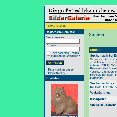
Home
/ Suchen
Registrierte Benutzer
Suchen
Benutzername:
Passwort:
Suchen
Beim nächsten Besuch
Suche nach Schlü
automatisch anmelden?
Sie können AND benu
zu definieren, die v
müssen, OR für Wörte
Resultat sein könne
»
Password vergessen
verbietet das nachfo
»
Registrierung
Resultat. Benutzen Si
Platzhalter.
Zufallsbild
Suche nach User
Benutzen Sie * als Pla
Verknüpfung:
Kategorie:
Suche in Feldern: