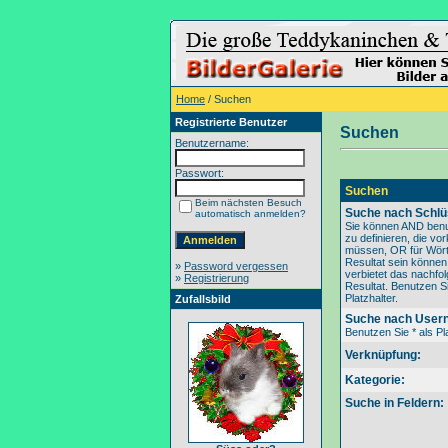
Home
/ Suchen
Registrierte Benutzer
Suchen
Benutzername:
Passwort:
Suchen
Beim nächsten Besuch
Suche nach Schlü
automatisch anmelden?
Sie können AND benu
zu definieren, die v
müssen, OR für Wörte
Resultat sein könne
»
Password vergessen
verbietet das nachfo
»
Registrierung
Resultat. Benutzen Si
Platzhalter.
Zufallsbild
Suche nach User
Benutzen Sie * als Pla
Verknüpfung:
Kategorie:
Suche in Feldern: