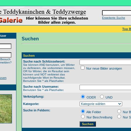
Erweiterte Suche
Top B
tzer
Suchen
Suchen
 Besuch
Suche nach Schlüsselwort:
nmelden?
Sie können AND benutzen, um Wörter
zu definieren, die vorkommen müssen,
Nur neue Bilder anzeigen
OR für Wörter, die im Resultat sein
können und NOT verbietet das
ssen
nachfolgende Wort im Resultat.
Benutzen Sie * als Platzhalter.
Suche nach Username:
Benutzen Sie * als Platzhalter.
Verknüpfung:
ODER
UND
Kategorie:
Suche in Feldern:
Alle Felder
Nur B
Nur Beschreibung
Nur S