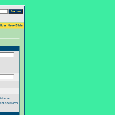
ilder
Neue Bilder
ildname
chlüsselwörter