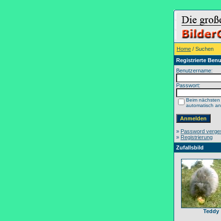
Home
/ Suchen
Registrierte Benu
Benutzername:
Passwort:
Beim nächsten
automatisch a
»
Password verge
»
Registrierung
Zufallsbild
Teddy