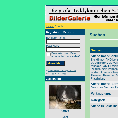
Home
/ Suchen
Registrierte Benutzer
Suchen
Benutzername:
Passwort:
Suchen
Beim nächsten Besuch
Suche nach Schlü
automatisch anmelden?
Sie können AND benu
zu definieren, die v
müssen, OR für Wörte
Resultat sein könne
»
Password vergessen
verbietet das nachfo
»
Registrierung
Resultat. Benutzen Si
Platzhalter.
Zufallsbild
Suche nach User
Benutzen Sie * als Pla
Verknüpfung:
Kategorie:
Suche in Feldern:
Pause
Gast