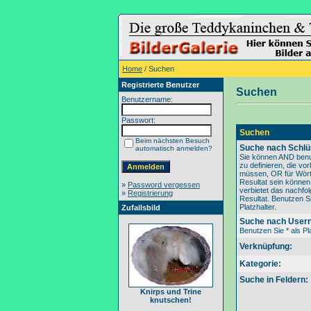
Home
/ Suchen
Registrierte Benutzer
Suchen
Benutzername:
Passwort:
Suchen
Beim nächsten Besuch
Suche nach Schlü
automatisch anmelden?
Sie können AND benu
zu definieren, die v
müssen, OR für Wörte
Resultat sein könne
»
Password vergessen
verbietet das nachfo
»
Registrierung
Resultat. Benutzen Si
Platzhalter.
Zufallsbild
Suche nach User
Benutzen Sie * als Pla
Verknüpfung:
Kategorie:
Suche in Feldern:
Knirps und Trine
knutschen!