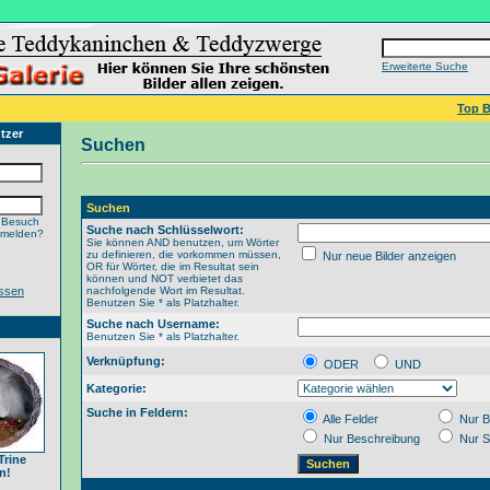
Erweiterte Suche
Top B
tzer
Suchen
Suchen
 Besuch
Suche nach Schlüsselwort:
nmelden?
Sie können AND benutzen, um Wörter
zu definieren, die vorkommen müssen,
Nur neue Bilder anzeigen
OR für Wörter, die im Resultat sein
können und NOT verbietet das
ssen
nachfolgende Wort im Resultat.
Benutzen Sie * als Platzhalter.
Suche nach Username:
Benutzen Sie * als Platzhalter.
Verknüpfung:
ODER
UND
Kategorie:
Suche in Feldern:
Alle Felder
Nur B
Nur Beschreibung
Nur S
Trine
n!