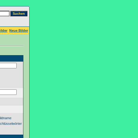
ilder
Neue Bilder
ildname
chlüsselwörter