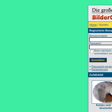
Home
/ Suchen
Registrierte Benu
Benutzername:
Passwort:
Beim nächsten
automatisch a
»
Password verge
»
Registrierung
Zufallsbild
Knirps und 
knutsche