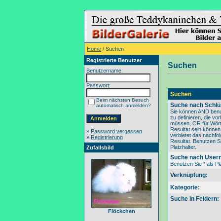
Home
/ Suchen
Registrierte Benutzer
Suchen
Benutzername:
Passwort:
Suchen
Beim nächsten Besuch
Suche nach Schlü
automatisch anmelden?
Sie können AND benu
zu definieren, die v
müssen, OR für Wörte
Resultat sein könne
»
Password vergessen
verbietet das nachfo
»
Registrierung
Resultat. Benutzen Si
Platzhalter.
Zufallsbild
Suche nach User
Benutzen Sie * als Pla
Verknüpfung:
Kategorie:
Suche in Feldern:
Flöckchen