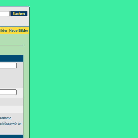
ilder
Neue Bilder
ildname
chlüsselwörter