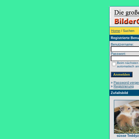
Home
/ Suchen
Registrierte Benu
Benutzername:
Passwort:
Beim nächsten
automatisch a
»
Password verge
»
Registrierung
Zufallsbild
süsse Teddy