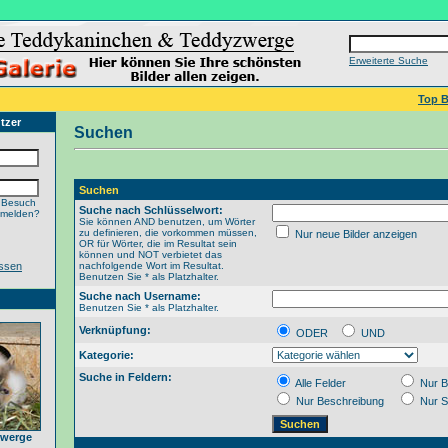
Erweiterte Suche
Top B
tzer
Suchen
Suchen
 Besuch
Suche nach Schlüsselwort:
nmelden?
Sie können AND benutzen, um Wörter
zu definieren, die vorkommen müssen,
Nur neue Bilder anzeigen
OR für Wörter, die im Resultat sein
können und NOT verbietet das
ssen
nachfolgende Wort im Resultat.
Benutzen Sie * als Platzhalter.
Suche nach Username:
Benutzen Sie * als Platzhalter.
Verknüpfung:
ODER
UND
Kategorie:
Suche in Feldern:
Alle Felder
Nur B
Nur Beschreibung
Nur S
zwerge