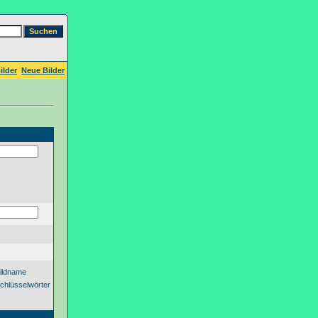
ilder
Neue Bilder
ildname
chlüsselwörter