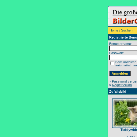
Home
/ Suchen
Registrierte Benu
Benutzername:
Passwort:
Beim nächsten
automatisch a
»
Password verge
»
Registrierung
Zufallsbild
Teddywid