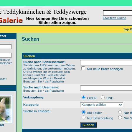
Erweiterte Suche
Top B
tzer
Suchen
Suchen
 Besuch
Suche nach Schlüsselwort:
nmelden?
Sie können AND benutzen, um Wörter
zu definieren, die vorkommen müssen,
Nur neue Bilder anzeigen
OR für Wörter, die im Resultat sein
können und NOT verbietet das
ssen
nachfolgende Wort im Resultat.
Benutzen Sie * als Platzhalter.
Suche nach Username:
Benutzen Sie * als Platzhalter.
Verknüpfung:
ODER
UND
Kategorie:
Suche in Feldern:
Alle Felder
Nur B
Nur Beschreibung
Nur S
der