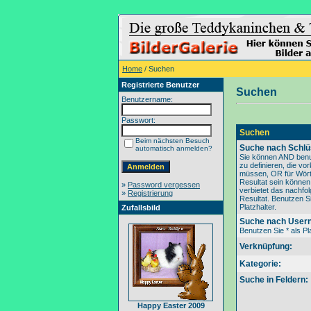
Home
/ Suchen
Registrierte Benutzer
Suchen
Benutzername:
Passwort:
Suchen
Beim nächsten Besuch
Suche nach Schlü
automatisch anmelden?
Sie können AND benu
zu definieren, die v
müssen, OR für Wörte
Resultat sein könne
»
Password vergessen
verbietet das nachfo
»
Registrierung
Resultat. Benutzen Si
Platzhalter.
Zufallsbild
Suche nach User
Benutzen Sie * als Pla
Verknüpfung:
Kategorie:
Suche in Feldern:
Happy Easter 2009