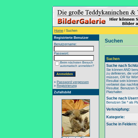
Home
/ Suchen
Registrierte Benutzer
Suchen
Benutzername:
Passwort:
Suchen
Beim nächsten Besuch
Suche nach Schlü
automatisch anmelden?
Sie können AND benu
zu definieren, die v
müssen, OR für Wörte
Resultat sein könne
»
Password vergessen
verbietet das nachfo
»
Registrierung
Resultat. Benutzen Si
Platzhalter.
Zufallsbild
Suche nach User
Benutzen Sie * als Pla
Verknüpfung:
Kategorie:
Suche in Feldern: