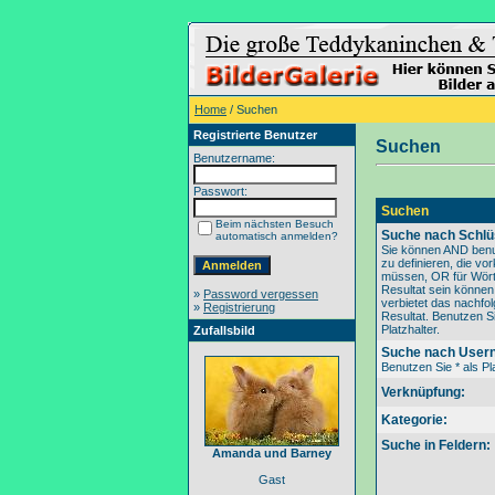
Home
/ Suchen
Registrierte Benutzer
Suchen
Benutzername:
Passwort:
Suchen
Beim nächsten Besuch
Suche nach Schlü
automatisch anmelden?
Sie können AND benu
zu definieren, die v
müssen, OR für Wörte
Resultat sein könne
»
Password vergessen
verbietet das nachfo
»
Registrierung
Resultat. Benutzen Si
Platzhalter.
Zufallsbild
Suche nach User
Benutzen Sie * als Pla
Verknüpfung:
Kategorie:
Suche in Feldern:
Amanda und Barney
Gast