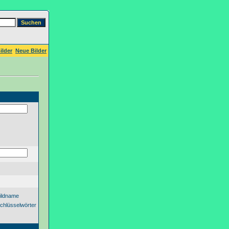
ilder
Neue Bilder
ildname
chlüsselwörter