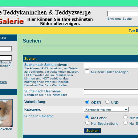
Erweiterte Suche
Top B
tzer
Suchen
Suchen
 Besuch
Suche nach Schlüsselwort:
nmelden?
Sie können AND benutzen, um Wörter
zu definieren, die vorkommen müssen,
Nur neue Bilder anzeigen
OR für Wörter, die im Resultat sein
können und NOT verbietet das
ssen
nachfolgende Wort im Resultat.
Benutzen Sie * als Platzhalter.
Suche nach Username:
Benutzen Sie * als Platzhalter.
Verknüpfung:
ODER
UND
Kategorie:
Suche in Feldern:
Alle Felder
Nur B
Nur Beschreibung
Nur S
öckchen
9