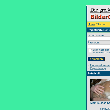
Home
/ Suchen
Registrierte Benu
Benutzername:
Passwort:
Beim nächsten
automatisch a
»
Password verge
»
Registrierung
Zufallsbild
Mein süsses S
conny2