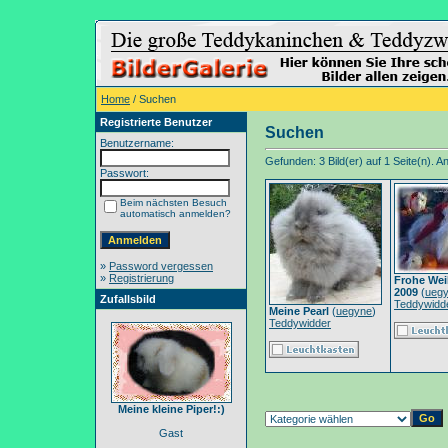
Home
/ Suchen
Registrierte Benutzer
Suchen
Benutzername:
Gefunden: 3 Bild(er) auf 1 Seite(n). An
Passwort:
Beim nächsten Besuch
automatisch anmelden?
»
Password vergessen
»
Registrierung
Frohe We
2009
(
ueg
Zufallsbild
Teddywidd
Meine Pearl
(
uegyne
)
Teddywidder
Meine kleine Piper!:)
Gast