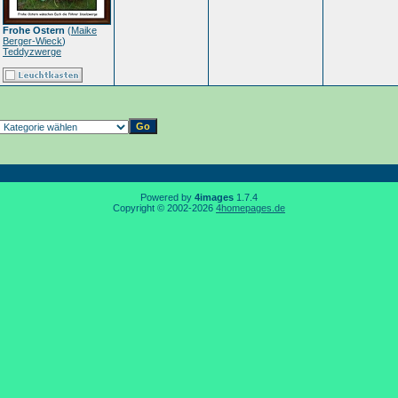
Frohe Ostern
(
Maike
Berger-Wieck
)
Teddyzwerge
Powered by
4images
1.7.4
Copyright © 2002-2026
4homepages.de