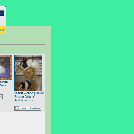
der
werge
ieck
)
inselzwerge
(
Maike
Berger-Wieck
)
Teddyzwerge