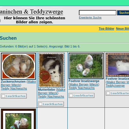
Erweiterte Suche
Top Bilder
Neue Bil
Suchen
Gefunden: 6 Bild(er) auf 1 Seite(n). Angezeigt: Bild 1 bis 6.
Foehrer Inselz
Foehrer Inselzwerge
Zuckerschnuten
(
Maike
(
Maike Berger-W
(
Maike Berger-Wieck
)
Berger-Wieck
)
Teddyzwerge
Teddy Nachwuchs
Teddy Nachwuchs
Mutterliebe
(
Maike
Berger-Wieck
)
Teddy Nachwuchs