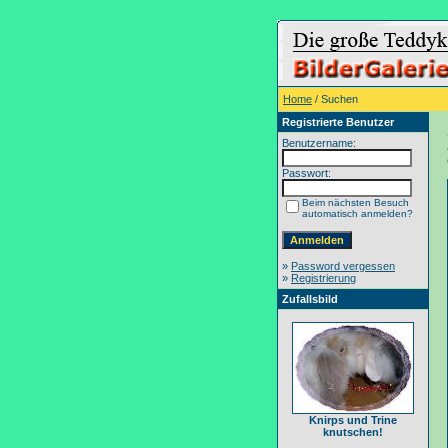
Home
/ Suchen
Registrierte Benutzer
Benutzername:
Passwort:
Beim nächsten Besuch
automatisch anmelden?
»
Password vergessen
»
Registrierung
Zufallsbild
Knirps und Trine
knutschen!