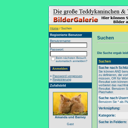
Home
/ Suchen
Registrierte Benutzer
Suchen
Benutzername:
Passwort:
Die Suche ergab leide
Beim nächsten Besuch
automatisch anmelden?
Suchen
Suche nach Schlü
Sie können AND benu
zu definieren, die v
»
Password vergessen
müssen, OR für Wörte
»
Registrierung
Resultat sein könne
verbietet das nachfo
Zufallsbild
Resultat. Benutzen Si
Platzhalter.
Suche nach User
Benutzen Sie * als Pla
Verknüpfung:
Kategorie:
Amanda und Barney
Suche in Feldern:
Gast