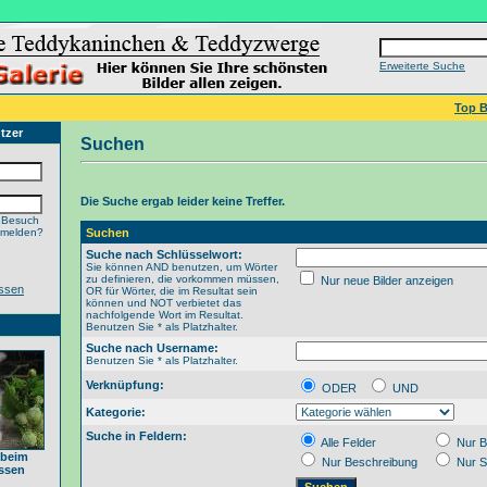
Erweiterte Suche
Top B
tzer
Suchen
Die Suche ergab leider keine Treffer.
 Besuch
nmelden?
Suchen
Suche nach Schlüsselwort:
Sie können AND benutzen, um Wörter
zu definieren, die vorkommen müssen,
Nur neue Bilder anzeigen
ssen
OR für Wörter, die im Resultat sein
können und NOT verbietet das
nachfolgende Wort im Resultat.
Benutzen Sie * als Platzhalter.
Suche nach Username:
Benutzen Sie * als Platzhalter.
Verknüpfung:
ODER
UND
Kategorie:
Suche in Feldern:
Alle Felder
Nur B
 beim
Nur Beschreibung
Nur S
ssen