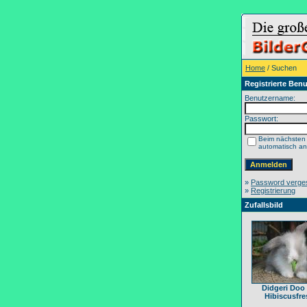
Home
/ Suchen
Registrierte Benu
Benutzername:
Passwort:
Beim nächsten
automatisch a
»
Password verge
»
Registrierung
Zufallsbild
Didgeri Doo
Hibiscusfre