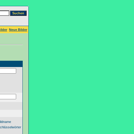
ilder
Neue Bilder
ildname
chlüsselwörter