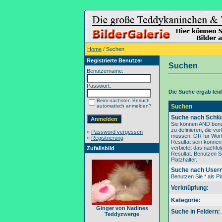
Home
/ Suchen
Registrierte Benutzer
Suchen
Benutzername:
Passwort:
Die Suche ergab leide
Beim nächsten Besuch
automatisch anmelden?
Suchen
Suche nach Schlü
Sie können AND benu
zu definieren, die v
»
Password vergessen
müssen, OR für Wörte
»
Registrierung
Resultat sein könne
verbietet das nachfo
Zufallsbild
Resultat. Benutzen Si
Platzhalter.
Suche nach User
Benutzen Sie * als Pla
Verknüpfung:
Kategorie:
Ginger von Nadines
Suche in Feldern:
Teddyzwerge