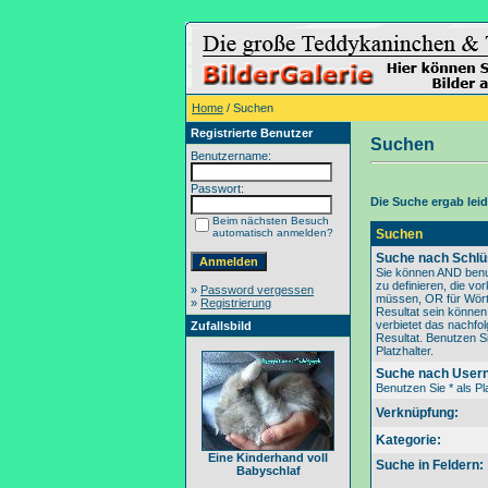
Home
/ Suchen
Registrierte Benutzer
Suchen
Benutzername:
Passwort:
Die Suche ergab leide
Beim nächsten Besuch
automatisch anmelden?
Suchen
Suche nach Schlü
Sie können AND benu
zu definieren, die v
»
Password vergessen
müssen, OR für Wörte
»
Registrierung
Resultat sein könne
verbietet das nachfo
Zufallsbild
Resultat. Benutzen Si
Platzhalter.
Suche nach User
Benutzen Sie * als Pla
Verknüpfung:
Kategorie:
Eine Kinderhand voll
Suche in Feldern:
Babyschlaf