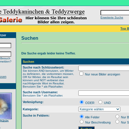
Erweiterte Suche
Top B
tzer
Suchen
Die Suche ergab leider keine Treffer.
 Besuch
nmelden?
Suchen
Suche nach Schlüsselwort:
Sie können AND benutzen, um Wörter
zu definieren, die vorkommen müssen,
Nur neue Bilder anzeigen
ssen
OR für Wörter, die im Resultat sein
können und NOT verbietet das
nachfolgende Wort im Resultat.
Benutzen Sie * als Platzhalter.
Suche nach Username:
Benutzen Sie * als Platzhalter.
Verknüpfung:
ODER
UND
Kategorie:
Suche in Feldern:
Alle Felder
Nur B
phäsin
Nur Beschreibung
Nur S
9