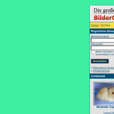
Home
/ Suchen
Registrierte Benu
Benutzername:
Passwort:
Beim nächsten
automatisch a
»
Password verge
»
Registrierung
Zufallsbild
Mirabelle To
conny2