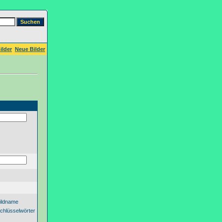
ilder
Neue Bilder
ildname
chlüsselwörter