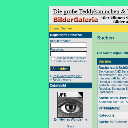
Home
/ Suchen
Registrierte Benutzer
Suchen
Benutzername:
Passwort:
Die Suche ergab leide
Beim nächsten Besuch
automatisch anmelden?
Suchen
Suche nach Schlü
Sie können AND benu
zu definieren, die v
»
Password vergessen
müssen, OR für Wörte
»
Registrierung
Resultat sein könne
verbietet das nachfo
Zufallsbild
Resultat. Benutzen Si
Platzhalter.
Suche nach User
Benutzen Sie * als Pla
Verknüpfung:
Kategorie:
Ein kleines Wunder :-)
Suche in Feldern:
Gast