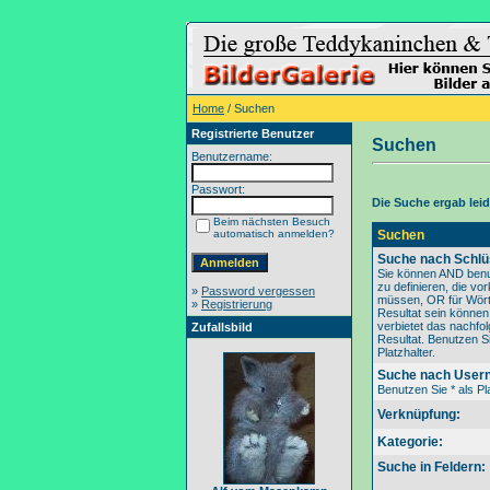
Home
/ Suchen
Registrierte Benutzer
Suchen
Benutzername:
Passwort:
Die Suche ergab leide
Beim nächsten Besuch
automatisch anmelden?
Suchen
Suche nach Schlü
Sie können AND benu
zu definieren, die v
»
Password vergessen
müssen, OR für Wörte
»
Registrierung
Resultat sein könne
verbietet das nachfo
Zufallsbild
Resultat. Benutzen Si
Platzhalter.
Suche nach User
Benutzen Sie * als Pla
Verknüpfung:
Kategorie:
Suche in Feldern: