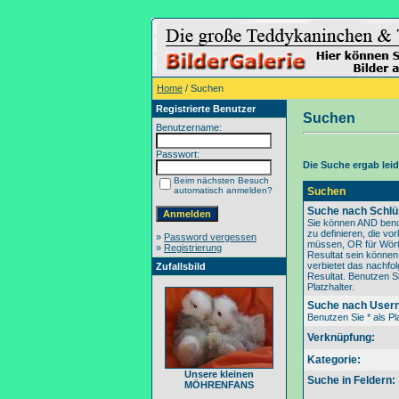
Home
/ Suchen
Registrierte Benutzer
Suchen
Benutzername:
Passwort:
Die Suche ergab leide
Beim nächsten Besuch
automatisch anmelden?
Suchen
Suche nach Schlü
Sie können AND benu
zu definieren, die v
»
Password vergessen
müssen, OR für Wörte
»
Registrierung
Resultat sein könne
verbietet das nachfo
Zufallsbild
Resultat. Benutzen Si
Platzhalter.
Suche nach User
Benutzen Sie * als Pla
Verknüpfung:
Kategorie:
Unsere kleinen
Suche in Feldern:
MÖHRENFANS