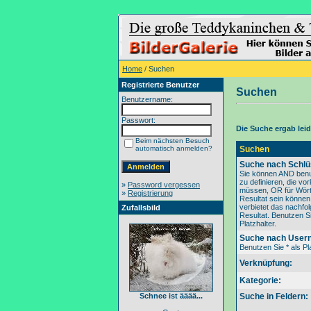
Home
/ Suchen
Registrierte Benutzer
Suchen
Benutzername:
Passwort:
Die Suche ergab leide
Beim nächsten Besuch
automatisch anmelden?
Suchen
Suche nach Schlü
Sie können AND benu
zu definieren, die v
»
Password vergessen
müssen, OR für Wörte
»
Registrierung
Resultat sein könne
verbietet das nachfo
Zufallsbild
Resultat. Benutzen Si
Platzhalter.
Suche nach User
Benutzen Sie * als Pla
Verknüpfung:
Kategorie:
Schnee ist ääää...
Suche in Feldern: