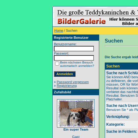
Home
/ Suchen
Registrierte Benutzer
Suchen
Benutzername:
Passwort:
Die Suche ergab leide
Beim nächsten Besuch
automatisch anmelden?
Suchen
Suche nach Schlü
Sie können AND benu
zu definieren, die v
»
Password vergessen
müssen, OR für Wörte
»
Registrierung
Resultat sein könne
verbietet das nachfo
Zufallsbild
Resultat. Benutzen Si
Platzhalter.
Suche nach User
Benutzen Sie * als Pla
Verknüpfung:
Kategorie:
Ein super Team
Suche in Feldern:
Gast