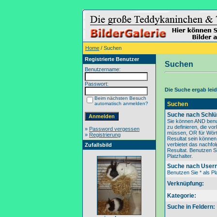
Home
/ Suchen
Registrierte Benutzer
Suchen
Benutzername:
Passwort:
Die Suche ergab leide
Beim nächsten Besuch
automatisch anmelden?
Suchen
Suche nach Schlü
Sie können AND benu
zu definieren, die v
»
Password vergessen
müssen, OR für Wörte
»
Registrierung
Resultat sein könne
verbietet das nachfo
Zufallsbild
Resultat. Benutzen Si
Platzhalter.
Suche nach User
Benutzen Sie * als Pla
Verknüpfung:
Kategorie:
Suche in Feldern: