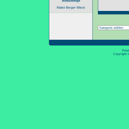
inselzwerge
Maike Berger-Wieck
Pow
Copyright