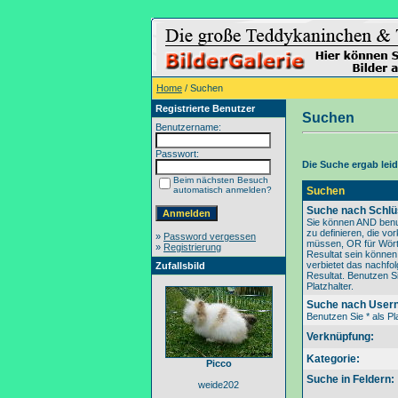
Home
/ Suchen
Registrierte Benutzer
Suchen
Benutzername:
Passwort:
Die Suche ergab leide
Beim nächsten Besuch
automatisch anmelden?
Suchen
Suche nach Schlü
Sie können AND benu
zu definieren, die v
»
Password vergessen
müssen, OR für Wörte
»
Registrierung
Resultat sein könne
verbietet das nachfo
Zufallsbild
Resultat. Benutzen Si
Platzhalter.
Suche nach User
Benutzen Sie * als Pla
Verknüpfung:
Kategorie:
Picco
Suche in Feldern:
weide202